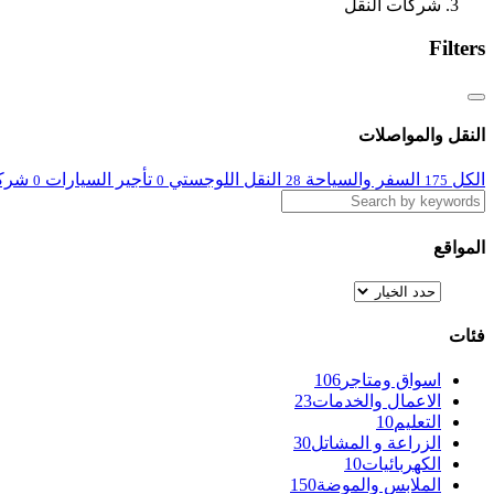
شركات النقل
Filters
النقل والمواصلات
الكل
السفر والسياحة
النقل اللوجستي
تأجير السيارات
شركا
0
0
28
175
المواقع
فئات
اسواق ومتاجر
106
الاعمال والخدمات
23
التعليم
10
الزراعة و المشاتل
30
الكهربائيات
10
الملابس والموضة
150