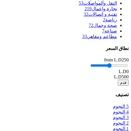
النقل والمواصلات
53
تجارة واعمال
219
تقنية و اتصالات
32
رياضة
2
صحة وجمال
72
صناعة
7
مطاعم ومقاهي
33
نطاق السعر
from
L.D250
L.D0
L.D500
قدم
تصنيف
5 النجوم
4 النجوم
3 النجوم
2 النجوم
1 النجوم