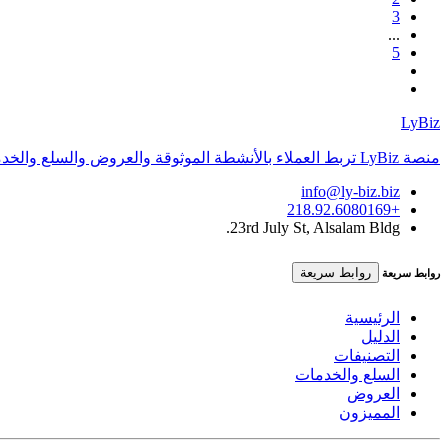
3
...
5
LyBiz
منصة LyBiz تربط العملاء بالأنشطة الموثوقة والعروض والسلع والخدمات داخل ليبيا بتجربة سريعة وواضحة.
info@ly-biz.biz
+218.92.6080169
23rd July St, Alsalam Bldg.
روابط سريعة
روابط سريعة
الرئيسية
الدليل
التصنيفات
السلع والخدمات
العروض
المميزون