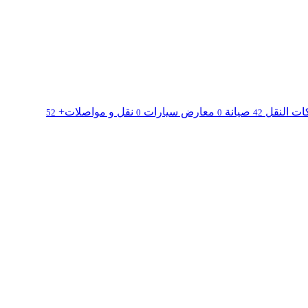
ت النقل
صيانة
معارض سيارات
نقل و مواصلات+
52
0
0
42