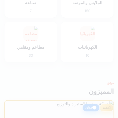
الملابس والموضة
صناعة
7
150
الكهربائيات
مطاعم ومقاهي
33
10
موثق
المميزون
مميز
موثق