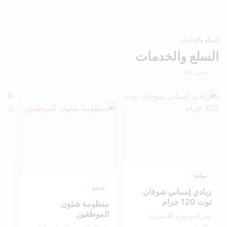
السلع والخدمات
السلع والخدمات
عرض الكل
سلعة
س
خدمة
زبادي إسباني شوفان
زب
توت 120 جرام
120 
منظومة شئون
الموظفين
شركة زمزم للاستيراد
شر
والتوزيع
وال