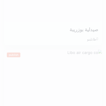
صيدلية بوزريبة
طابلينو
publish