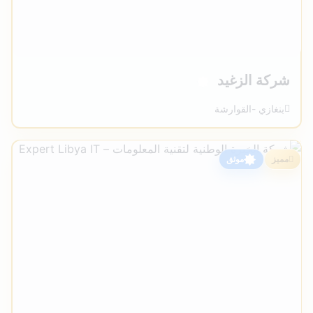
شركة الزغيد
بنغازي -القوارشة
متاح
مميز
موثق