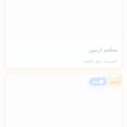
مطعم ارمين
فينيسيا -مول القلعة
مميز
موثق