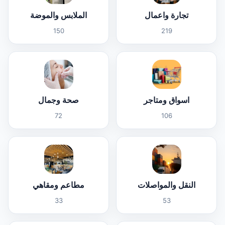
تجارة واعمال
الملابس والموضة
150
219
اسواق ومتاجر
صحة وجمال
72
106
النقل والمواصلات
مطاعم ومقاهي
33
53