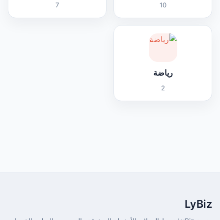
7
10
رياضة
2
LyBiz