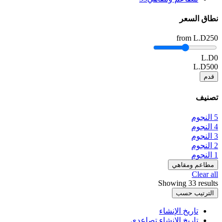
نطاق السعر
from
L.D250
L.D0
L.D500
قدم
تصنيف
5 النجوم
4 النجوم
3 النجوم
2 النجوم
1 النجوم
مطاعم ومقاهي
Clear all
Showing 33 results
الترتيب حسب
تاريخ الإنشاء
تاريخ الإنشاء تصاعدي