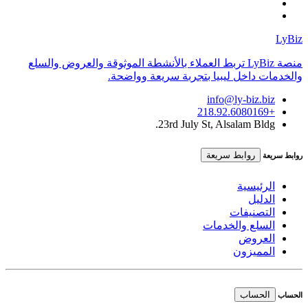
LyBiz
منصة LyBiz تربط العملاء بالأنشطة الموثوقة والعروض والسلع
والخدمات داخل ليبيا بتجربة سريعة وواضحة.
info@ly-biz.biz
+218.92.6080169
23rd July St, Alsalam Bldg.
روابط سريعة
روابط سريعة
الرئيسية
الدليل
التصنيفات
السلع والخدمات
العروض
المميزون
الحساب
الحساب