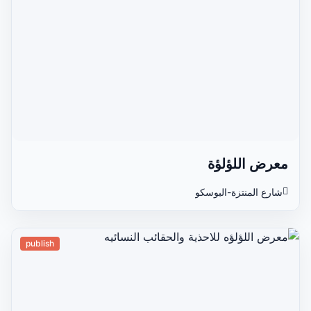
معرض اللؤلؤة
شارع المنتزة-البوسكو
publish