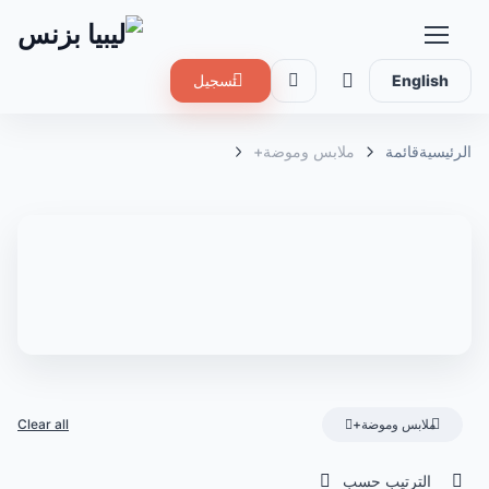
English
تسجيل
الرئيسية
قائمة
ملابس وموضة+
ملابس وموضة+
Clear all
الترتيب حسب