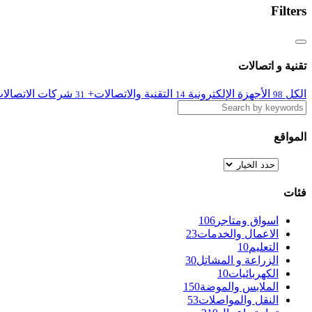
Filters
تقنية و اتصالات
الكل
الأجهزة الإلكترونية
التقنية والاتصالات+
شركات الاتصالا
31
14
98
المواقع
فئات
اسواق ومتاجر
106
الاعمال والخدمات
23
التعليم
10
الزراعة و المشاتل
30
الكهربائيات
10
الملابس والموضة
150
النقل والمواصلات
53