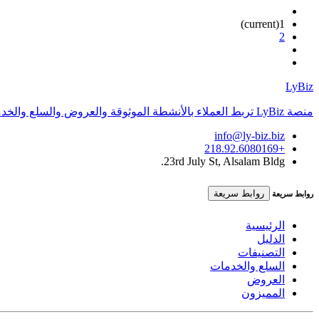
(current)
1
2
LyBiz
منصة LyBiz تربط العملاء بالأنشطة الموثوقة والعروض والسلع والخدمات داخل ليبيا بتجربة سريعة وواضحة.
info@ly-biz.biz
+218.92.6080169
23rd July St, Alsalam Bldg.
روابط سريعة
روابط سريعة
الرئيسية
الدليل
التصنيفات
السلع والخدمات
العروض
المميزون