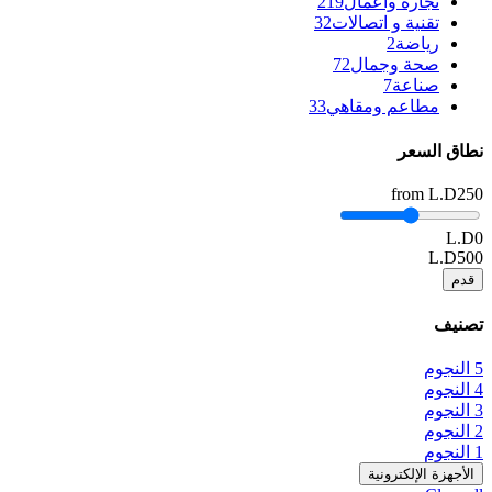
تجارة واعمال
219
تقنية و اتصالات
32
رياضة
2
صحة وجمال
72
صناعة
7
مطاعم ومقاهي
33
نطاق السعر
from
L.D250
L.D0
L.D500
قدم
تصنيف
5 النجوم
4 النجوم
3 النجوم
2 النجوم
1 النجوم
الأجهزة الإلكترونية