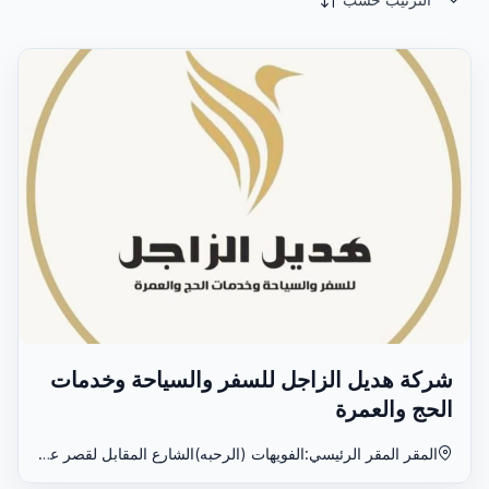
شركة هديل الزاجل للسفر والسياحة وخدمات
الحج والعمرة
المقر المقر الرئيسي:الفويهات (الرحبه)الشارع المقابل لقصر عبدو إسماعيل بجواى للمطبخ العربي٫ الفرع التاني شارع الخليج بجوار كوبري الخليج