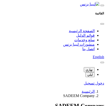
القائمة
الصفحة الرئيسية
قوائم الدليل
سلع وخدمات
منشورات ليبيا بزنس
اتصل بنا
English
نهاري
ليلي
دخول
تسجيل
الرئيسية
SADEEM Company
SADEEM Company