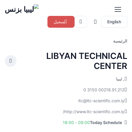
English
تسجيل
الرئيسية
LIBYAN TECHNICAL
CENTER
, ليبيا
00218.91.212 3150 0
ltc@ltc-scientific.com.ly
http://www.ltc-scientific.com.ly/
09:00 - 18:00
Today Schedule