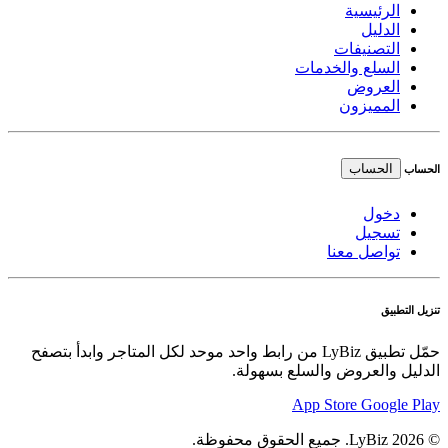
الرئيسية
الدليل
التصنيفات
السلع والخدمات
العروض
المميزون
الحساب
الحساب
دخول
تسجيل
تواصل معنا
تنزيل التطبيق
حمّل تطبيق LyBiz من رابط واحد موحد لكل المتاجر وابدأ بتصفح
الدليل والعروض والسلع بسهولة.
App Store
Google Play
© 2026 LyBiz. جميع الحقوق محفوظة.