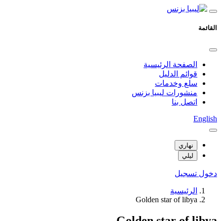
القائمة
الصفحة الرئيسية
قوائم الدليل
سلع وخدمات
منشورات ليبيا بزنس
اتصل بنا
English
نهاري
ليلي
دخول
تسجيل
الرئيسية
Golden star of libya
Golden star of libya