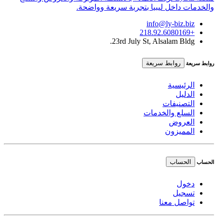
والخدمات داخل ليبيا بتجربة سريعة وواضحة.
info@ly-biz.biz
+218.92.6080169
23rd July St, Alsalam Bldg.
روابط سريعة
روابط سريعة
الرئيسية
الدليل
التصنيفات
السلع والخدمات
العروض
المميزون
الحساب
الحساب
دخول
تسجيل
تواصل معنا