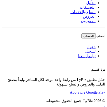
الدليل
التصنيفات
السلع والخدمات
العروض
المميزون
الحساب
الحساب
دخول
تسجيل
تواصل معنا
تنزيل التطبيق
حمّل تطبيق LyBiz من رابط واحد موحد لكل المتاجر وابدأ بتصفح
الدليل والعروض والسلع بسهولة.
App Store
Google Play
© 2026 LyBiz. جميع الحقوق محفوظة.