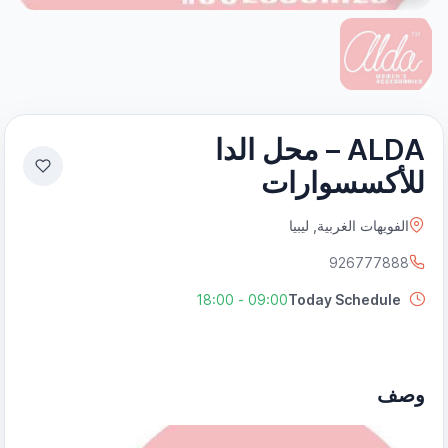
ALDA – محل الدا
للأكسسوارات
الفويهات الغربية, ليبيا
926777888
09:00 - 18:00
Today Schedule
وصف