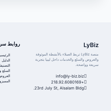
روابط سري
LyBiz
منصة LyBiz تربط العملاء بالأنشطة الموثوقة
الرئيسي
والعروض والسلع والخدمات داخل ليبيا بتجربة
الدليل
سريعة وواضحة.
التصنيف
السلع و
info@ly-biz.biz
العروض
المميزو
+218.92.6080169
23rd July St, Alsalam Bldg.