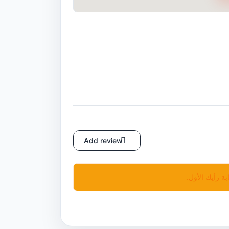
Add review
بة رأيك الأول.