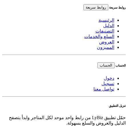
روابط سريعة
روابط سريعة
الرئيسية
الدليل
التصنيفات
السلع والخدمات
العروض
المميزون
الحساب
الحساب
دخول
تسجيل
تواصل معنا
تنزيل التطبيق
حمّل تطبيق LyBiz من رابط واحد موحد لكل المتاجر وابدأ بتصفح
الدليل والعروض والسلع بسهولة.