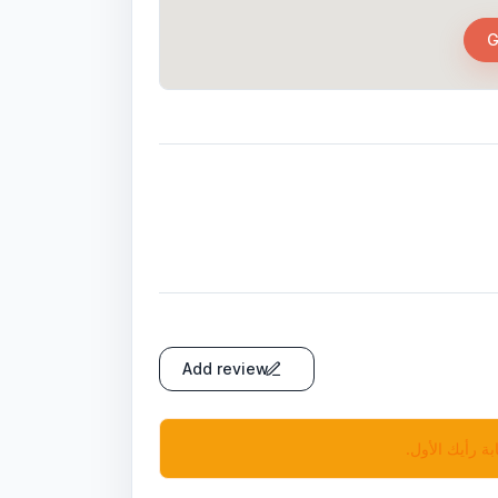
G
Add review
بة رأيك الأول.