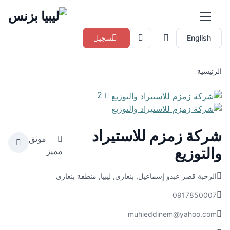
English
تسجيل
الرئيسية
2
شركة زمزم للاستيراد
موثق
والتوزيع
مميز
الرحبة قصر عبدو إسماعيل, بنغازي, ليبيا, منطقة بنغازي
0917850007
muhieddinem@yahoo.com