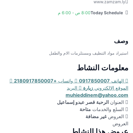
www.zamzam.ly
Today Schedule
8:00 ص - 6:00 م
وصف
استيراد مواد التنظيف ومستلزمات الام والطفل
معلومات النشاط
الهاتف
0917850007
واتساب
+2180917850007
الموقع الإلكتروني
زيارة
البريد
muhieddinem@yahoo.com
العنوان
الرحبة قصر عبدو إسماعيل
السلع والخدمات
متاحة
العروض
غير مضافة
العروض
عروض هذا النشاط