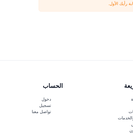
بة رأيك الأول.
عة
الحساب
ة
دخول
تسجيل
ات
تواصل معنا
الخدمات
ن