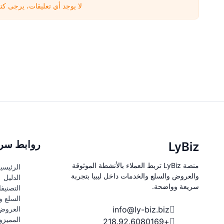
لا يوجد أي تعليقات، يرجى كتا
روابط سري
LyBiz
منصة LyBiz تربط العملاء بالأنشطة الموثوقة
الرئيسي
والعروض والسلع والخدمات داخل ليبيا بتجربة
الدليل
سريعة وواضحة.
التصنيف
السلع و
info@ly-biz.biz
العروض
المميزو
+218.92.6080169