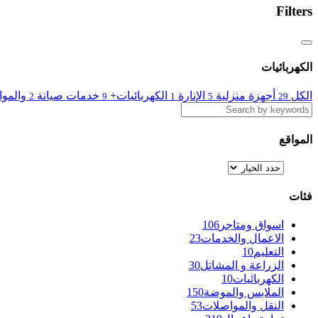
Filters
الكهربائيات
الكل
أجهزة منزلية
الإنارة
الكهربائيات+
خدمات صيانة
والمواد
2
9
1
5
29
المواقع
فئات
اسواق ومتاجر
106
الاعمال والخدمات
23
التعليم
10
الزراعة و المشاتل
30
الكهربائيات
10
الملابس والموضة
150
النقل والمواصلات
53