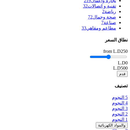
تجارة واعمال
219
تقنية و اتصالات
32
رياضة
2
صحة وجمال
72
صناعة
7
مطاعم ومقاهي
33
نطاق السعر
from
L.D250
L.D0
L.D500
قدم
تصنيف
5 النجوم
4 النجوم
3 النجوم
2 النجوم
1 النجوم
والمواد الكهربائية