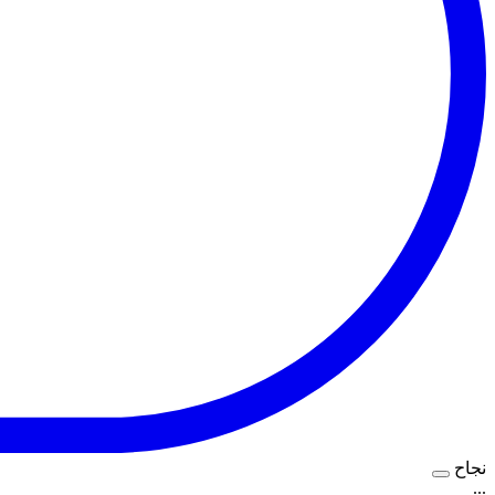
نجاح
...