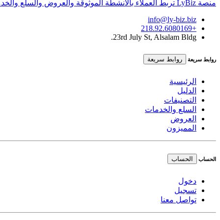
منصة LyBiz تربط العملاء بالأنشطة الموثوقة والعروض والسلع والخدمات داخل ليبيا بتجربة سريعة وواضحة.
info@ly-biz.biz
+218.92.6080169
23rd July St, Alsalam Bldg.
روابط سريعة
روابط سريعة
الرئيسية
الدليل
التصنيفات
السلع والخدمات
العروض
المميزون
الحساب
الحساب
دخول
تسجيل
تواصل معنا