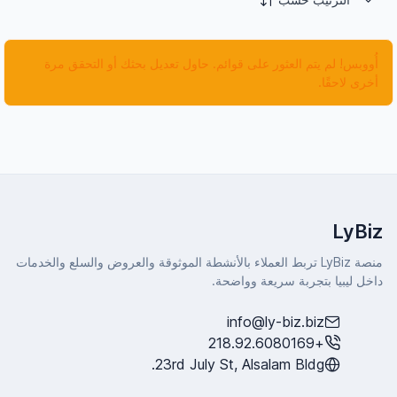
أُووبس! لم يتم العثور على قوائم. حاول تعديل بحثك أو التحقق مرة
أخرى لاحقًا.
LyBiz
منصة LyBiz تربط العملاء بالأنشطة الموثوقة والعروض والسلع والخدمات
داخل ليبيا بتجربة سريعة وواضحة.
info@ly-biz.biz
+218.92.6080169
23rd July St, Alsalam Bldg.