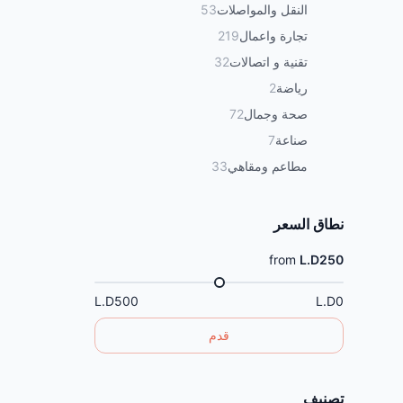
النقل والمواصلات
53
تجارة واعمال
219
تقنية و اتصالات
32
رياضة
2
صحة وجمال
72
صناعة
7
مطاعم ومقاهي
33
نطاق السعر
from
L.D250
L.D500
L.D0
قدم
تصنيف