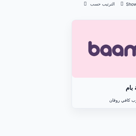
الترتيب حسب
Show
بام
رب كافي روقان