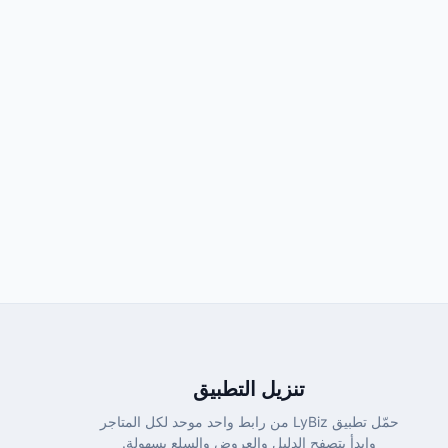
تنزيل التطبيق
حمّل تطبيق LyBiz من رابط واحد موحد لكل المتاجر
وابدأ بتصفح الدليل والعروض والسلع بسهولة.