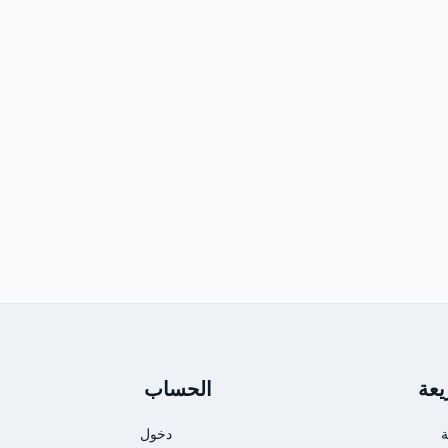
عة
الحساب
ة
دخول