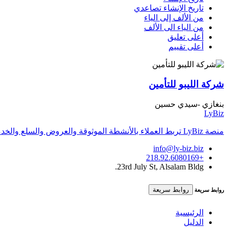
تاريخ الإنشاء تصاعدي
من الألف إلى الياء
من الياء الى الألف
أعلى تعليق
أعلى تقييم
شركة الليبو للتأمين
بنغازي -سيدي حسين
LyBiz
منصة LyBiz تربط العملاء بالأنشطة الموثوقة والعروض والسلع والخدمات داخل ليبيا بتجربة سريعة وواضحة.
info@ly-biz.biz
+218.92.6080169
23rd July St, Alsalam Bldg.
روابط سريعة
روابط سريعة
الرئيسية
الدليل