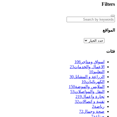
Filters
المواقع
فئات
اسواق ومتاجر
106
الاعمال والخدمات
23
التعليم
10
الزراعة و المشاتل
30
الكهربائيات
10
الملابس والموضة
150
النقل والمواصلات
53
تجارة واعمال
219
تقنية و اتصالات
32
رياضة
2
صحة وجمال
72
صناعة
7