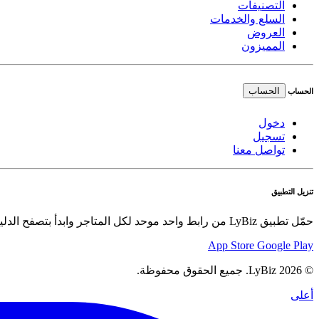
التصنيفات
السلع والخدمات
العروض
المميزون
الحساب
الحساب
دخول
تسجيل
تواصل معنا
تنزيل التطبيق
حمّل تطبيق LyBiz من رابط واحد موحد لكل المتاجر وابدأ بتصفح الدليل والعروض والسلع بسهولة.
App Store
Google Play
© 2026 LyBiz. جميع الحقوق محفوظة.
أعلى