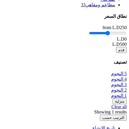
مطاعم ومقاهي
33
نطاق السعر
from
L.D250
L.D0
L.D500
قدم
تصنيف
5 النجوم
4 النجوم
3 النجوم
2 النجوم
1 النجوم
منزلية
Clear all
Showing 1 results
الترتيب حسب
تاريخ الإنشاء