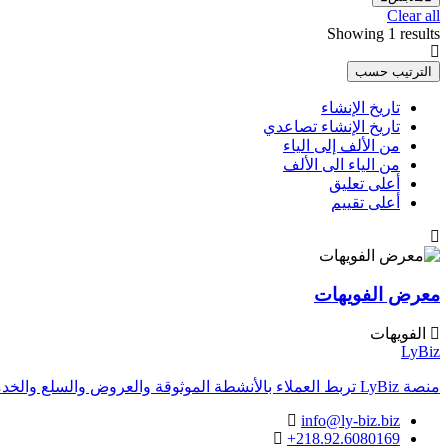
Clear all
Showing 1 results
الترتيب حسب
تاريخ الإنشاء
تاريخ الإنشاء تصاعدي
من الألف إلى الياء
من الياء الى الألف
أعلى تعليق
أعلى تقييم
معرض الفويهات
الفويهات
LyBiz
منصة LyBiz تربط العملاء بالأنشطة الموثوقة والعروض والسلع والخدمات داخل ليبيا بتجربة سريعة وواضحة.
info@ly-biz.biz
+218.92.6080169