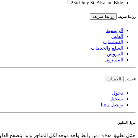
23rd July St, Alsalam Bldg.
روابط سريعة
روابط سريعة
الرئيسية
الدليل
التصنيفات
السلع والخدمات
العروض
المميزون
الحساب
الحساب
دخول
تسجيل
تواصل معنا
تنزيل التطبيق
حمّل تطبيق LyBiz من رابط واحد موحد لكل المتاجر وابدأ بتصفح الدليل والعروض والسلع بسهولة.