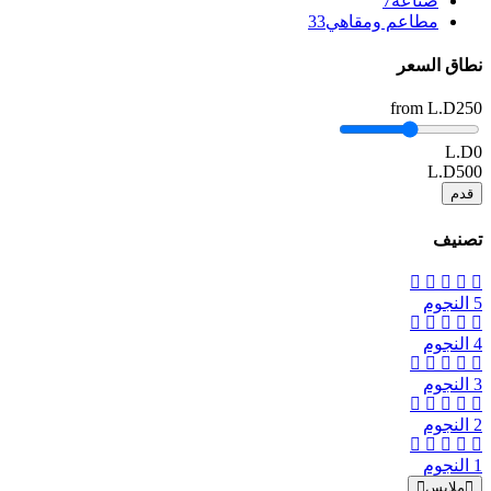
صناعة
7
مطاعم ومقاهي
33
نطاق السعر
from
L.D250
L.D0
L.D500
قدم
تصنيف
5 النجوم
4 النجوم
3 النجوم
2 النجوم
1 النجوم
ملابس