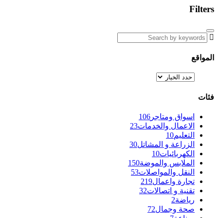
Filters
المواقع
فئات
اسواق ومتاجر
106
الاعمال والخدمات
23
التعليم
10
الزراعة و المشاتل
30
الكهربائيات
10
الملابس والموضة
150
النقل والمواصلات
53
تجارة واعمال
219
تقنية و اتصالات
32
رياضة
2
صحة وجمال
72