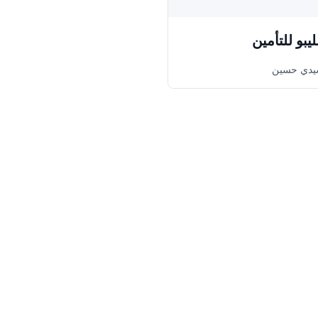
يبو للتأمين
سيدي حسين