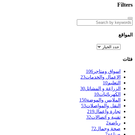
Filters
المواقع
فئات
اسواق ومتاجر
106
الاعمال والخدمات
23
التعليم
10
الزراعة و المشاتل
30
الكهربائيات
10
الملابس والموضة
150
النقل والمواصلات
53
تجارة واعمال
219
تقنية و اتصالات
32
رياضة
2
صحة وجمال
72
صناعة
7