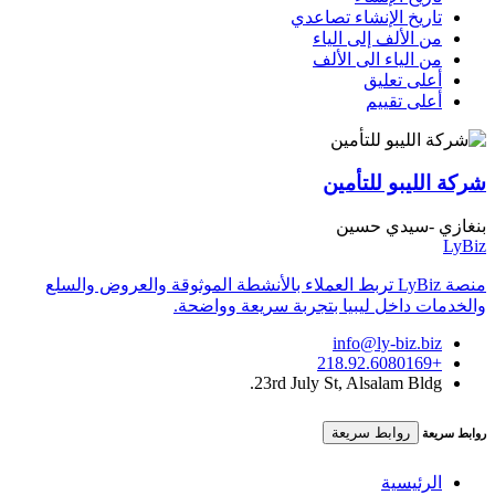
تاريخ الإنشاء تصاعدي
من الألف إلى الياء
من الياء الى الألف
أعلى تعليق
أعلى تقييم
شركة الليبو للتأمين
بنغازي -سيدي حسين
LyBiz
منصة LyBiz تربط العملاء بالأنشطة الموثوقة والعروض والسلع
والخدمات داخل ليبيا بتجربة سريعة وواضحة.
info@ly-biz.biz
+218.92.6080169
23rd July St, Alsalam Bldg.
روابط سريعة
روابط سريعة
الرئيسية