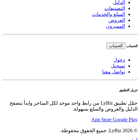
الدليل
التصنيفات
السلع والخدمات
العروض
المميزون
الحساب
الحساب
دخول
تسجيل
تواصل معنا
تنزيل التطبيق
حمّل تطبيق LyBiz من رابط واحد موحد لكل المتاجر وابدأ بتصفح
الدليل والعروض والسلع بسهولة.
App Store
Google Play
© 2026 LyBiz. جميع الحقوق محفوظة.