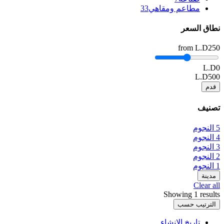
مطاعم ومقاهي
33
نطاق السعر
from
L.D250
L.D0
L.D500
قدم
تصنيف
5 النجوم
4 النجوم
3 النجوم
2 النجوم
1 النجوم
مدينة
Clear all
Showing 1 results
الترتيب حسب
تاريخ الإنشاء