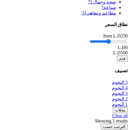
صحة وجمال
72
صناعة
7
مطاعم ومقاهي
33
نطاق السعر
from
L.D250
L.D0
L.D500
قدم
تصنيف
5 النجوم
4 النجوم
3 النجوم
2 النجوم
1 النجوم
محلات
Clear all
Showing 1 results
الترتيب حسب