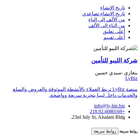
تاريخ الإنشاء
تاريخ الإنشاء تصاعدي
من الألف إلى الياء
من الياء الى الألف
أعلى تعليق
أعلى تقييم
شركة الليبو للتأمين
بنغازي -سيدي حسين
LyBiz
منصة LyBiz تربط العملاء بالأنشطة الموثوقة والعروض والسلع
والخدمات داخل ليبيا بتجربة سريعة وواضحة.
info@ly-biz.biz
+218.92.6080169
23rd July St, Alsalam Bldg.
روابط سريعة
روابط سريعة