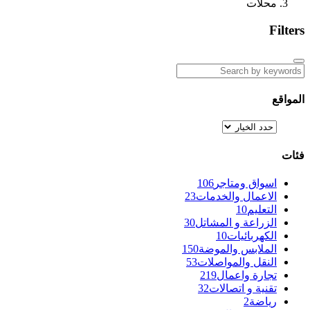
محلات
Filters
المواقع
فئات
اسواق ومتاجر
106
الاعمال والخدمات
23
التعليم
10
الزراعة و المشاتل
30
الكهربائيات
10
الملابس والموضة
150
النقل والمواصلات
53
تجارة واعمال
219
تقنية و اتصالات
32
رياضة
2