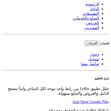
الرئيسية
الدليل
التصنيفات
السلع والخدمات
العروض
المميزون
الحساب
الحساب
دخول
تسجيل
تواصل معنا
تنزيل التطبيق
حمّل تطبيق LyBiz من رابط واحد موحد لكل المتاجر وابدأ بتصفح
الدليل والعروض والسلع بسهولة.
App Store
Google Play
© 2026 LyBiz. جميع الحقوق محفوظة.