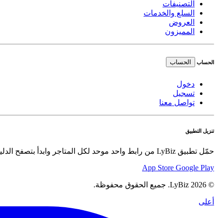
التصنيفات
السلع والخدمات
العروض
المميزون
الحساب
الحساب
دخول
تسجيل
تواصل معنا
تنزيل التطبيق
حمّل تطبيق LyBiz من رابط واحد موحد لكل المتاجر وابدأ بتصفح الدليل والعروض والسلع بسهولة.
App Store
Google Play
© 2026 LyBiz. جميع الحقوق محفوظة.
أعلى