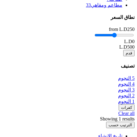
مطاعم ومقاهي
33
نطاق السعر
from
L.D250
L.D0
L.D500
قدم
تصنيف
5 النجوم
4 النجوم
3 النجوم
2 النجوم
1 النجوم
كفرات
Clear all
Showing 1 results
الترتيب حسب
تاريخ الإنشاء