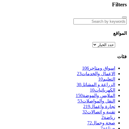
Filters
المواقع
فئات
اسواق ومتاجر
106
الاعمال والخدمات
23
التعليم
10
الزراعة و المشاتل
30
الكهربائيات
10
الملابس والموضة
150
النقل والمواصلات
53
تجارة واعمال
219
تقنية و اتصالات
32
رياضة
2
صحة وجمال
72
صناعة
7