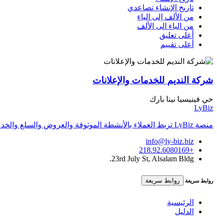
تاريخ الإنشاء تصاعدي
من الألف إلى الياء
من الياء الى الألف
أعلى تعليق
أعلى تقييم
شركة النديم للخدمات والإعلانات
حي فينيسيا نينا بارك
LyBiz
منصة LyBiz تربط العملاء بالأنشطة الموثوقة والعروض والسلع والخدمات داخل ليبيا بتجربة سريعة وواضحة.
info@ly-biz.biz
+218.92.6080169
23rd July St, Alsalam Bldg.
روابط سريعة
روابط سريعة
الرئيسية
الدليل