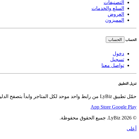
التصنيفات
السلع والخدمات
العروض
المميزون
الحساب
الحساب
دخول
تسجيل
تواصل معنا
تنزيل التطبيق
حمّل تطبيق LyBiz من رابط واحد موحد لكل المتاجر وابدأ بتصفح الدليل والعروض والسلع بسهولة.
App Store
Google Play
© 2026 LyBiz. جميع الحقوق محفوظة.
أعلى