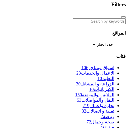
Filters
المواقع
فئات
اسواق ومتاجر
106
الاعمال والخدمات
23
التعليم
10
الزراعة و المشاتل
30
الكهربائيات
10
الملابس والموضة
150
النقل والمواصلات
53
تجارة واعمال
219
تقنية و اتصالات
32
رياضة
2
صحة وجمال
72
صناعة
7