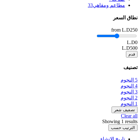
مطاعم ومقاهي
33
نطاق السعر
from
L.D250
L.D0
L.D500
قدم
تصنيف
5 النجوم
4 النجوم
3 النجوم
2 النجوم
1 النجوم
تصفيف شعر
Clear all
Showing 1 results
الترتيب حسب
تاريخ الإنشاء