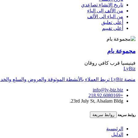
تاريخ الإنشاء تصاعدي
من الألف إلى الياء
من الياء الى الألف
أعلى تعليق
أعلى تقييم
مجموعة بام
فينيسيا قرب كافي روقان
LyBiz
منصة LyBiz تربط العملاء بالأنشطة الموثوقة والعروض والسلع والخدمات داخل ليبيا بتجربة سريعة وواضحة.
info@ly-biz.biz
+218.92.6080169
23rd July St, Alsalam Bldg.
روابط سريعة
روابط سريعة
الرئيسية
الدليل