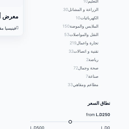
التعليم
10
الزراعة و المشاتل
30
معرض أل
الكهربائيات
10
الملابس والموضة
150
فينيسيا مق
النقل والمواصلات
53
تجارة واعمال
219
تقنية و اتصالات
32
رياضة
2
صحة وجمال
72
صناعة
7
مطاعم ومقاهي
33
نطاق السعر
from
L.D250
L.D500
L.D0