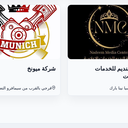
نديم للخدمات
شركة ميونخ
ات
ا نينا بارك
قرجي بالقرب من سيمافرو التض