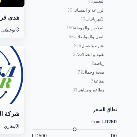
التعليم
10
الزراعة و المشاتل
30
هدى فر
الكهربائيات
10
الملابس والموضة
150
بوعطني م
النقل والمواصلات
53
تجارة واعمال
219
تقنية و اتصالات
32
رياضة
2
صحة وجمال
72
صناعة
7
مطاعم ومقاهي
33
نطاق السعر
شركة ال
from
L.D250
بنغازي
L.D500
L.D0