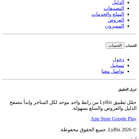
الدليل
التصنيفات
السلع والخدمات
العروض
المميزون
الحساب
الحساب
دخول
تسجيل
تواصل معنا
تنزيل التطبيق
حمّل تطبيق LyBiz من رابط واحد موحد لكل المتاجر وابدأ بتصفح
الدليل والعروض والسلع بسهولة.
App Store
Google Play
© 2026 LyBiz. جميع الحقوق محفوظة.