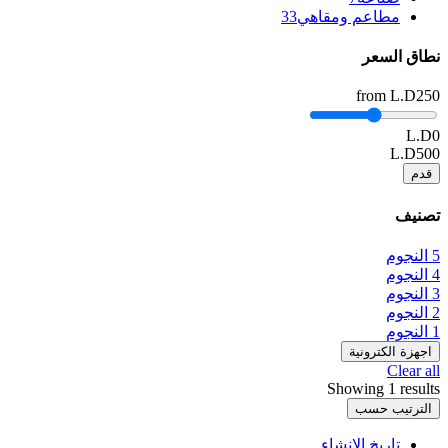
مطاعم ومقاهي
33
نطاق السعر
from
L.D250
L.D0
L.D500
قدم
تصنيف
5 النجوم
4 النجوم
3 النجوم
2 النجوم
1 النجوم
اجهزة الكترونية
Clear all
Showing 1 results
الترتيب حسب
تاريخ الإنشاء