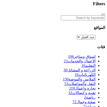
Filters
المواقع
فئات
اسواق ومتاجر
106
الاعمال والخدمات
23
التعليم
10
الزراعة و المشاتل
30
الكهربائيات
10
الملابس والموضة
150
النقل والمواصلات
53
تجارة واعمال
219
تقنية و اتصالات
32
رياضة
2
صحة وجمال
72
صناعة
7