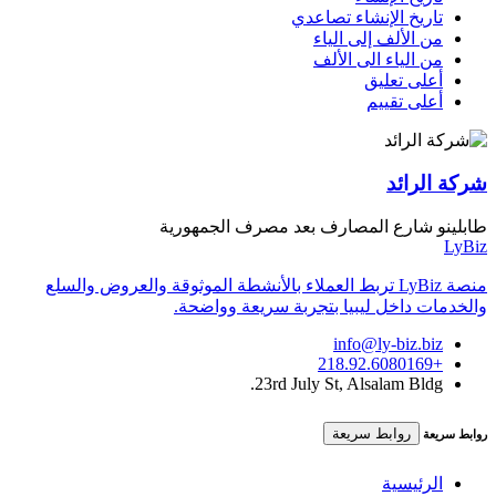
تاريخ الإنشاء تصاعدي
من الألف إلى الياء
من الياء الى الألف
أعلى تعليق
أعلى تقييم
شركة الرائد
طابلينو شارع المصارف بعد مصرف الجمهورية
LyBiz
منصة LyBiz تربط العملاء بالأنشطة الموثوقة والعروض والسلع
والخدمات داخل ليبيا بتجربة سريعة وواضحة.
info@ly-biz.biz
+218.92.6080169
23rd July St, Alsalam Bldg.
روابط سريعة
روابط سريعة
الرئيسية