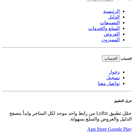
الرئيسية
الدليل
التصنيفات
السلع والخدمات
العروض
المميزون
الحساب
الحساب
دخول
تسجيل
تواصل معنا
تنزيل التطبيق
حمّل تطبيق LyBiz من رابط واحد موحد لكل المتاجر وابدأ بتصفح
الدليل والعروض والسلع بسهولة.
App Store
Google Play