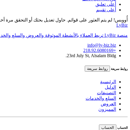
أعلى تعليق
أعلى تقييم
أُووبس! لم يتم العثور على قوائم. حاول تعديل بحثك أو التحقق مرة أخر
LyBiz
منصة LyBiz تربط العملاء بالأنشطة الموثوقة والعروض والسلع والخدمات داخل ليبيا بتجربة سريعة وواضحة.
info@ly-biz.biz
+218.92.6080169
23rd July St, Alsalam Bldg.
روابط سريعة
روابط سريعة
الرئيسية
الدليل
التصنيفات
السلع والخدمات
العروض
المميزون
الحساب
الحساب