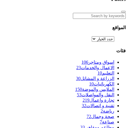
المواقع
فئات
اسواق ومتاجر
106
الاعمال والخدمات
23
التعليم
10
الزراعة و المشاتل
30
الكهربائيات
10
الملابس والموضة
150
النقل والمواصلات
53
تجارة واعمال
219
تقنية و اتصالات
32
رياضة
2
صحة وجمال
72
صناعة
7
مطاعم ومقاهي
33