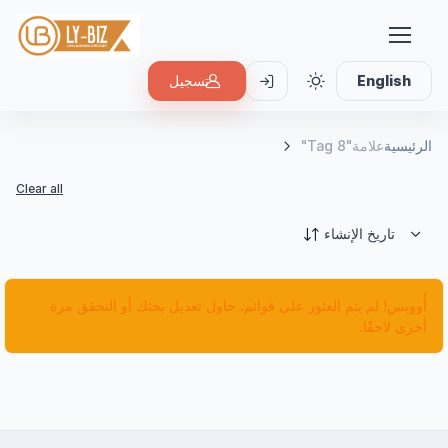
English
تسجيل
الرئيسية
علامة"Tag 8"
Clear all
تاريخ الإنشاء
أُووبس! لم يتم العثور على قوائم. حاول تعديل بحثك أو التحقق مرة
أخرى لاحقًا.