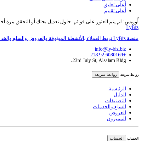
أعلى تعليق
أعلى تقييم
أُووبس! لم يتم العثور على قوائم. حاول تعديل بحثك أو التحقق مرة أخر
LyBiz
منصة LyBiz تربط العملاء بالأنشطة الموثوقة والعروض والسلع والخدمات داخل ليبيا بتجربة سريعة وواضحة.
info@ly-biz.biz
+218.92.6080169
23rd July St, Alsalam Bldg.
روابط سريعة
روابط سريعة
الرئيسية
الدليل
التصنيفات
السلع والخدمات
العروض
المميزون
الحساب
الحساب