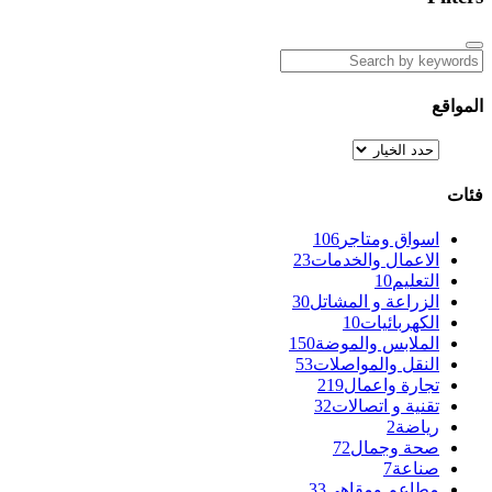
المواقع
فئات
اسواق ومتاجر
106
الاعمال والخدمات
23
التعليم
10
الزراعة و المشاتل
30
الكهربائيات
10
الملابس والموضة
150
النقل والمواصلات
53
تجارة واعمال
219
تقنية و اتصالات
32
رياضة
2
صحة وجمال
72
صناعة
7
مطاعم ومقاهي
33