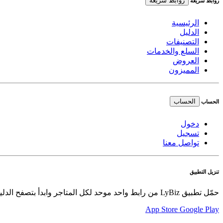
روابط سريعة
روابط سريعة
الرئيسية
الدليل
التصنيفات
السلع والخدمات
العروض
المميزون
الحساب
الحساب
دخول
تسجيل
تواصل معنا
تنزيل التطبيق
حمّل تطبيق LyBiz من رابط واحد موحد لكل المتاجر وابدأ بتصفح الدليل والعروض والسلع بسهولة.
App Store
Google Play