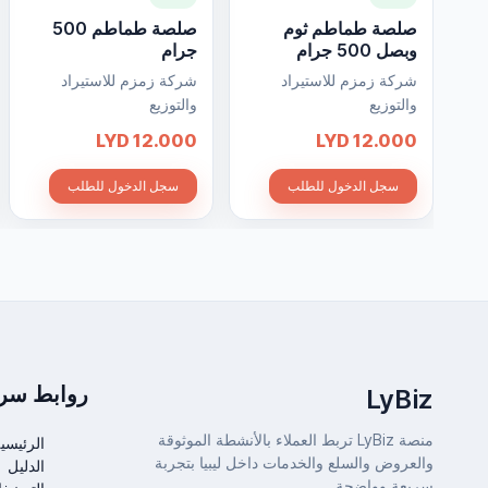
صلصة طماطم ثوم
صلصة طماطم 500
وبصل 500 جرام
جرام
شركة زمزم للاستيراد
شركة زمزم للاستيراد
والتوزيع
والتوزيع
12.000 LYD
12.000 LYD
سجل الدخول للطلب
سجل الدخول للطلب
روابط سري
LyBiz
منصة LyBiz تربط العملاء بالأنشطة الموثوقة
الرئيسي
والعروض والسلع والخدمات داخل ليبيا بتجربة
الدليل
سريعة وواضحة.