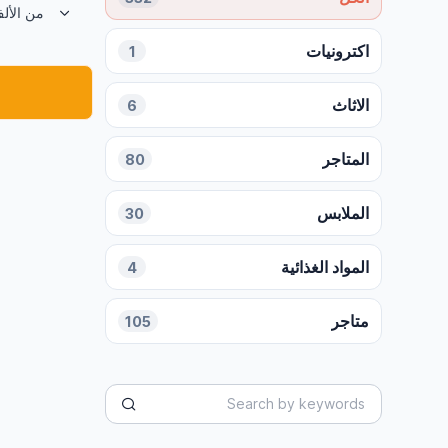
من الألف
اكترونيات
1
الاثاث
6
المتاجر
80
الملابس
30
المواد الغذائية
4
متاجر
105