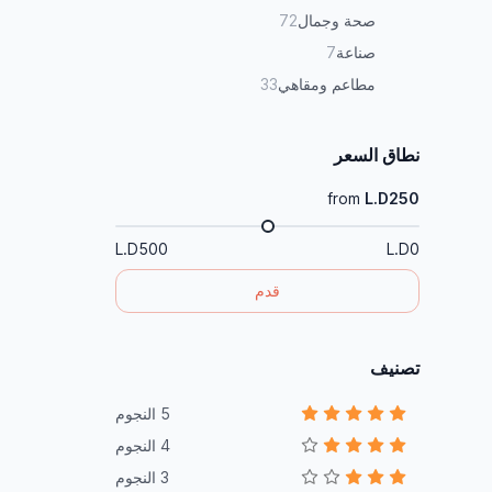
صحة وجمال
72
صناعة
7
مطاعم ومقاهي
33
نطاق السعر
from
L.D250
L.D500
L.D0
قدم
تصنيف
5 النجوم
4 النجوم
3 النجوم