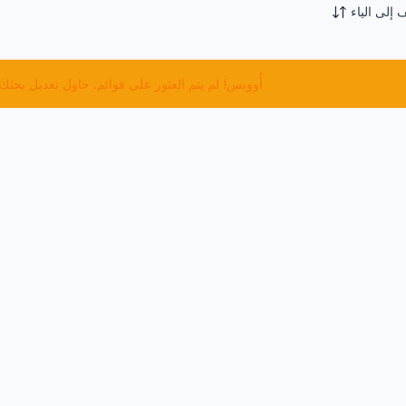
 إلى الياء
أُووبس! لم يتم العثور على قوائم. حاول تعديل بحثك 