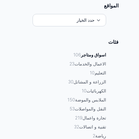
المواقع
فئات
اسواق ومتاجر
106
الاعمال والخدمات
23
التعليم
10
الزراعة و المشاتل
30
الكهربائيات
10
الملابس والموضة
150
النقل والمواصلات
53
تجارة واعمال
219
تقنية و اتصالات
32
رياضة
2