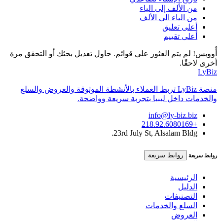
من الألف إلى الياء
من الياء الى الألف
أعلى تعليق
أعلى تقييم
أُووبس! لم يتم العثور على قوائم. حاول تعديل بحثك أو التحقق مرة
أخرى لاحقًا.
LyBiz
منصة LyBiz تربط العملاء بالأنشطة الموثوقة والعروض والسلع
والخدمات داخل ليبيا بتجربة سريعة وواضحة.
info@ly-biz.biz
+218.92.6080169
23rd July St, Alsalam Bldg.
روابط سريعة
روابط سريعة
الرئيسية
الدليل
التصنيفات
السلع والخدمات
العروض