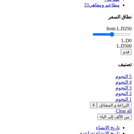
مطاعم ومقاهي
33
نطاق السعر
from
L.D250
L.D0
L.D500
قدم
تصنيف
5 النجوم
4 النجوم
3 النجوم
2 النجوم
1 النجوم
الزراعة و المشاتل
4
Clear all
من الألف إلى الياء
تاريخ الإنشاء
تاريخ الإنشاء تصاعدي