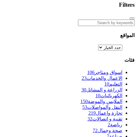
Filters
المواقع
فئات
اسواق ومتاجر
106
الاعمال والخدمات
23
التعليم
10
الزراعة و المشاتل
30
الكهربائيات
10
الملابس والموضة
150
النقل والمواصلات
53
تجارة واعمال
219
تقنية و اتصالات
32
رياضة
2
صحة وجمال
72
صناعة
7