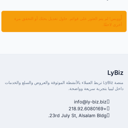
أُووبس! لم يتم العثور على قوائم. حاول تعديل بحثك أو التحقق مرة
أخرى لاحقًا.
LyBiz
منصة LyBiz تربط العملاء بالأنشطة الموثوقة والعروض والسلع والخدمات
داخل ليبيا بتجربة سريعة وواضحة.
info@ly-biz.biz
+218.92.6080169
23rd July St, Alsalam Bldg.